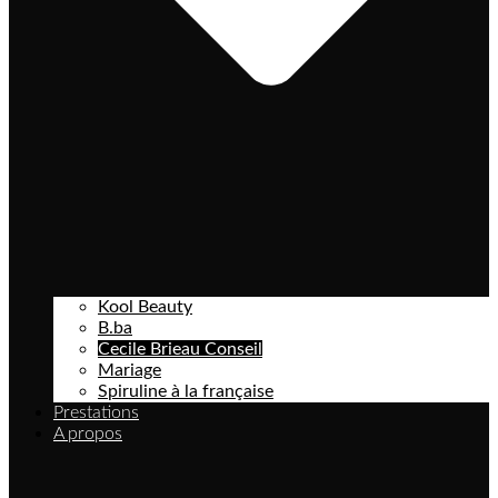
Kool Beauty
B.ba
Cecile Brieau Conseil
Mariage
Spiruline à la française
Prestations
A propos