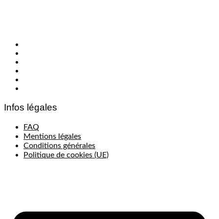
B.ba
Cecile Brieau Conseil
Kool Beauty
Mariage
Photographie
Spiruline à la française
Infos légales
FAQ
Mentions légales
Conditions générales
Politique de cookies (UE)